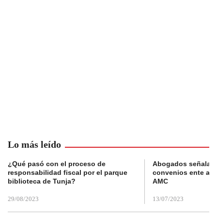
Lo más leído
¿Qué pasó con el proceso de
Abogados señalan 
responsabilidad fiscal por el parque
convenios ente alc
biblioteca de Tunja?
AMC
29/08/2023
13/07/2023