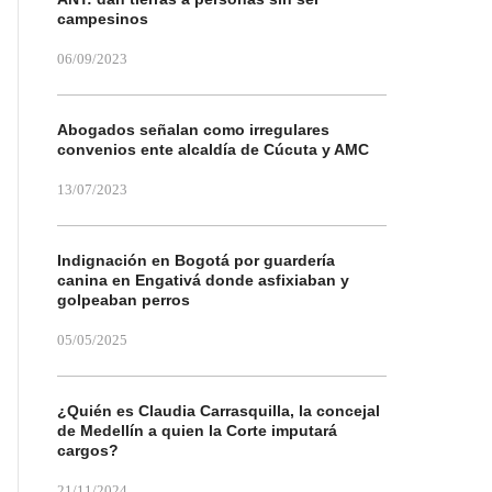
campesinos
06/09/2023
Abogados señalan como irregulares
convenios ente alcaldía de Cúcuta y AMC
13/07/2023
Indignación en Bogotá por guardería
canina en Engativá donde asfixiaban y
golpeaban perros
05/05/2025
¿Quién es Claudia Carrasquilla, la concejal
de Medellín a quien la Corte imputará
cargos?
21/11/2024