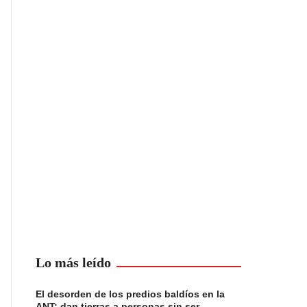
Lo más leído
El desorden de los predios baldíos en la
ANT: dan tierras a personas sin ser