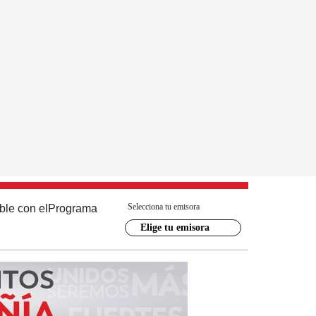
Selecciona tu emisora
ble con el
Programa
Elige tu emisora