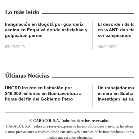
Lo más leído
Indignación en Bogotá por guardería
El desorden de los
canina en Engativá donde asfixiaban y
en la ANT: dan tier
golpeaban perros
ser campesinos
05/05/2025
06/09/2023
Últimas Noticias
UNGRD insiste en licitación por
Un trabajador muri
$46.000 millones en Buenaventura a
minero en Socha; a
horas del fin del Gobierno Petro
investigan las cau
© CARACOL S.A. Todos los derechos reservados.
CARACOL S.A. realiza una reserva expresa de las reproducciones y usos de las obras
y otras prestaciones accesibles desde este sitio web a medios de lectura mecánica u otros
medios que resulten adecuados.