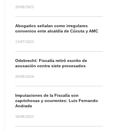
29/08/2023
Abogados señalan como irregulares
convenios ente alcaldía de Cúcuta y AMC
13/07/2023
Odebrecht: Fiscalía retiró escrito de
acusación contra siete procesados
26/09/2024
Imputaciones de la Fiscalía son
caprichosas y ocurrentes: Luis Fernando
Andrade
18/08/2023