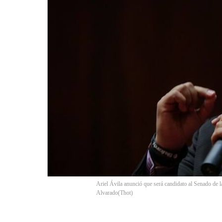
Ariel Ávila anunció que será candidato al Senado de l
Alvarado
(
Thot
)