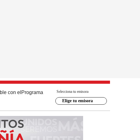
Selecciona tu emisora
ble con el
Programa
Elige tu emisora