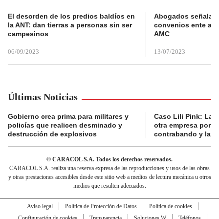
El desorden de los predios baldíos en
Abogados señalan 
la ANT: dan tierras a personas sin ser
convenios ente alc
campesinos
AMC
06/09/2023
13/07/2023
Últimas Noticias
Gobierno crea prima para militares y
Caso Lili Pink: La F
policías que realicen desminado y
otra empresa por p
destrucción de explosivos
contrabando y lava
© CARACOL S.A. Todos los derechos reservados.
CARACOL S.A. realiza una reserva expresa de las reproducciones y usos de las obras
y otras prestaciones accesibles desde este sitio web a medios de lectura mecánica u otros
medios que resulten adecuados.
Aviso legal
Política de Protección de Datos
Política de cookies
Configuración de cookies
Transparencia
Soluciones W
Teléfonos