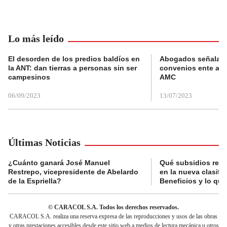
Lo más leído
El desorden de los predios baldíos en
Abogados señalan 
la ANT: dan tierras a personas sin ser
convenios ente alc
campesinos
AMC
06/09/2023
13/07/2023
Últimas Noticias
¿Cuánto ganará José Manuel
Qué subsidios reci
Restrepo, vicepresidente de Abelardo
en la nueva clasifi
de la Espriella?
Beneficios y lo qu
© CARACOL S.A. Todos los derechos reservados.
CARACOL S.A. realiza una reserva expresa de las reproducciones y usos de las obras
y otras prestaciones accesibles desde este sitio web a medios de lectura mecánica u otros