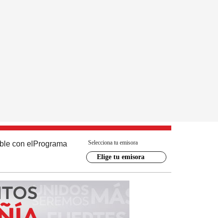
Selecciona tu emisora
ble con el
Programa
Elige tu emisora