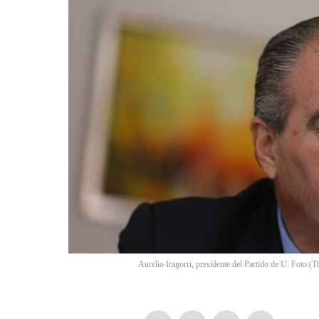
Aurelio Iragorri, presidente del Partido de U. Foto:
(
T