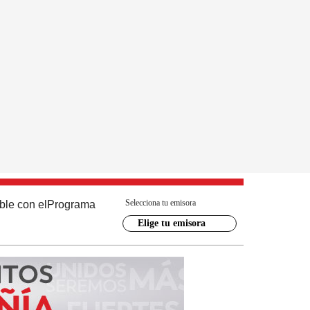
Selecciona tu emisora
ble con el
Programa
Elige tu emisora