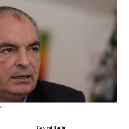
hot
)
Caracol Radio