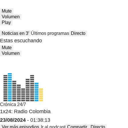
Mute
Volumen
Play
Noticias en 3′
Últimos programas
Directo
Estas escuchando
Mute
Volumen
Crónica 24/7
1x24: Radio Colombia
23/08/2024
- 01:38:13
Ver más episodios
Ir al podcast
Compartir
Directo