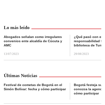
Lo más leído
Abogados señalan como irregulares
¿Qué pasó con el 
convenios ente alcaldía de Cúcuta y
responsabilidad fis
AMC
biblioteca de Tunja
13/07/2023
29/08/2023
Últimas Noticias
Festival de cometas de Bogotá en el
Bogotá festeja su 
Simón Bolívar: fecha y cómo participar
conozca la agenda 
cómo participar