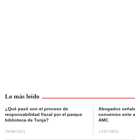
Lo más leído
¿Qué pasó con el proceso de
Abogados señalan 
responsabilidad fiscal por el parque
convenios ente alc
biblioteca de Tunja?
AMC
29/08/2023
13/07/2023