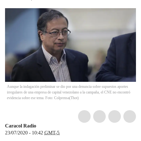
Aunque la indagación preliminar se dio por una denuncia sobre supuestos aportes
irregulares de una empresa de capital venezolano a la campaña, el CNE no encontró
evidencia sobre ese tema. Foto: Colprensa
(
Thot
)
Caracol Radio
23/07/2020 - 10:42
GMT-5