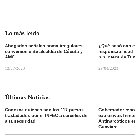
Lo más leído
Abogados señalan como irregulares
¿Qué pasó con el 
convenios ente alcaldía de Cúcuta y
responsabilidad fis
AMC
biblioteca de Tunja
13/07/2023
29/08/2023
Últimas Noticias
Conozca quiénes son los 117 presos
Gobernador reporta
trasladados por el INPEC a cárceles de
explosivos frente 
alta seguridad
Antinarcóticos en 
Guaviare