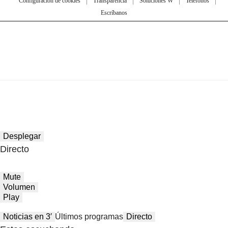
Configuración de cookies
Transparencia
Soluciones W
Teléfonos
Escríbanos
Desplegar
Directo
Mute
Volumen
Play
Noticias en 3′
Últimos programas
Directo