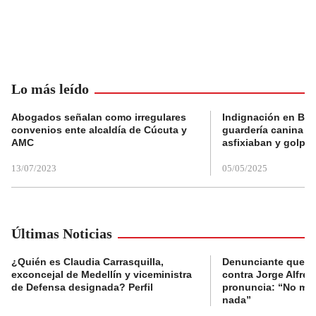
Lo más leído
Abogados señalan como irregulares
Indignación en Bog
convenios ente alcaldía de Cúcuta y
guardería canina e
AMC
asfixiaban y golpe
13/07/2023
05/05/2025
Últimas Noticias
¿Quién es Claudia Carrasquilla,
Denunciante que s
exconcejal de Medellín y viceministra
contra Jorge Alfred
de Defensa designada? Perfil
pronuncia: “No me 
nada”