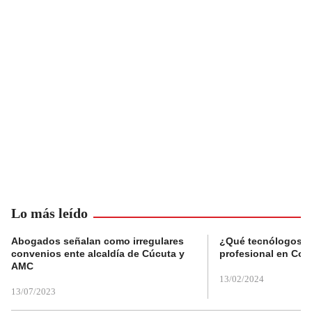
Lo más leído
Abogados señalan como irregulares
¿Qué tecnólogos re
convenios ente alcaldía de Cúcuta y
profesional en Col
AMC
13/02/2024
13/07/2023