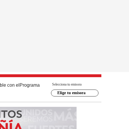
Selecciona tu emisora
ble con el
Programa
Elige tu emisora