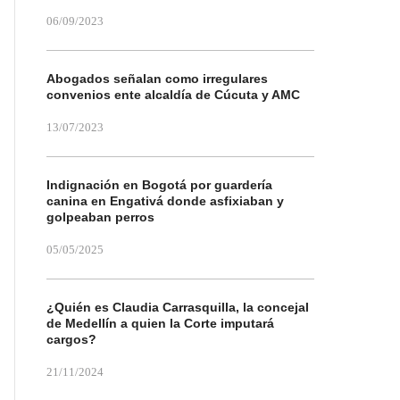
06/09/2023
Abogados señalan como irregulares
convenios ente alcaldía de Cúcuta y AMC
13/07/2023
Indignación en Bogotá por guardería
canina en Engativá donde asfixiaban y
golpeaban perros
05/05/2025
¿Quién es Claudia Carrasquilla, la concejal
de Medellín a quien la Corte imputará
cargos?
21/11/2024