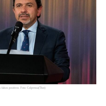
s falsos positivos. Foto: Colprensa
(
Thot
)