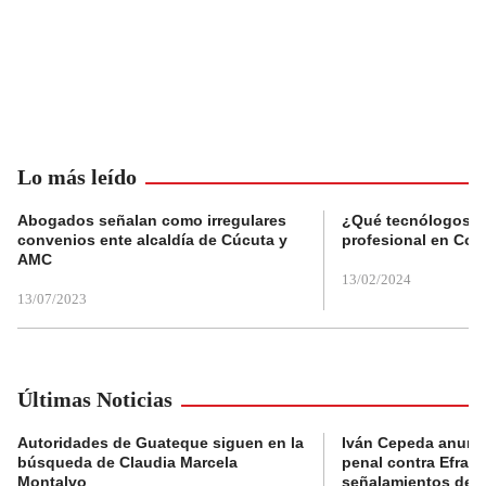
Lo más leído
Abogados señalan como irregulares
¿Qué tecnólogos re
convenios ente alcaldía de Cúcuta y
profesional en Col
AMC
13/02/2024
13/07/2023
Últimas Noticias
Autoridades de Guateque siguen en la
Iván Cepeda anunc
búsqueda de Claudia Marcela
penal contra Efraí
Montalvo
señalamientos de “g