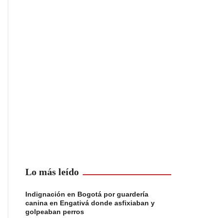
Lo más leído
Indignación en Bogotá por guardería
canina en Engativá donde asfixiaban y
golpeaban perros