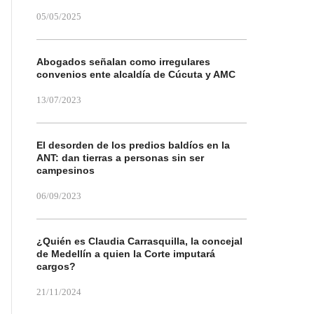
05/05/2025
Abogados señalan como irregulares
convenios ente alcaldía de Cúcuta y AMC
13/07/2023
El desorden de los predios baldíos en la
ANT: dan tierras a personas sin ser
campesinos
06/09/2023
¿Quién es Claudia Carrasquilla, la concejal
de Medellín a quien la Corte imputará
cargos?
21/11/2024