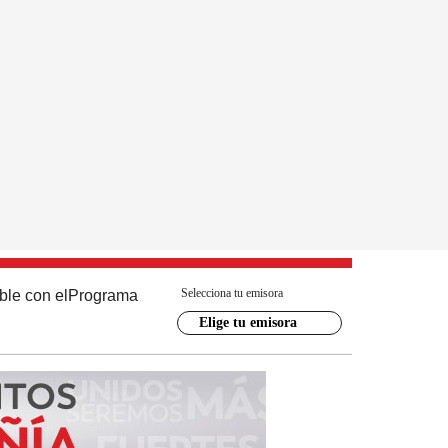
Selecciona tu emisora
ble con el
Programa
Elige tu emisora