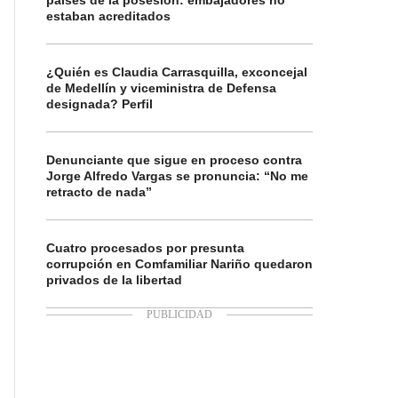
países de la posesión: embajadores no
estaban acreditados
¿Quién es Claudia Carrasquilla, exconcejal
de Medellín y viceministra de Defensa
designada? Perfil
Denunciante que sigue en proceso contra
Jorge Alfredo Vargas se pronuncia: “No me
retracto de nada”
Cuatro procesados por presunta
corrupción en Comfamiliar Nariño quedaron
privados de la libertad