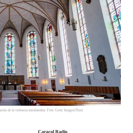
ción de la violencia intrafamiliar. Foto: Getty Images
(
Thot
)
Caracol Radio