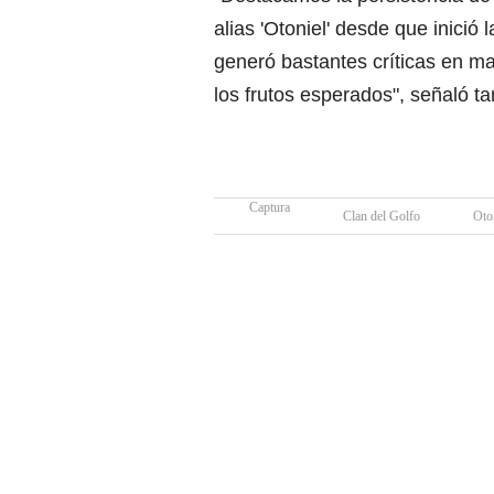
alias 'Otoniel' desde que inici
generó bastantes críticas en ma
los frutos esperados", señaló t
Captura
Clan del Golfo
Oto