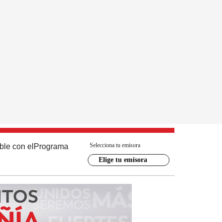
Selecciona tu emisora
ble con el
Programa
Elige tu emisora