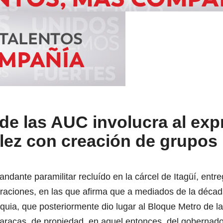
e las AUC involucra al exp
lez con creación de grupos
andante paramilitar recluído en la cárcel de Itagüí, entr
raciones, en las que afirma que a mediados de la décad
quia, que posteriormente dio lugar al Bloque Metro de l
racas, de propiedad, en aquel entonces, del gobernador