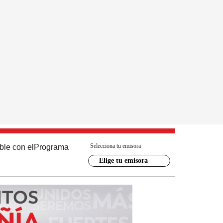
Selecciona tu emisora
ble con el
Programa
Elige tu emisora