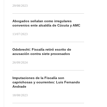
29/08/2023
Abogados señalan como irregulares
convenios ente alcaldía de Cúcuta y AMC
13/07/2023
Odebrecht: Fiscalía retiró escrito de
acusación contra siete procesados
26/09/2024
Imputaciones de la Fiscalía son
caprichosas y ocurrentes: Luis Fernando
Andrade
18/08/2023