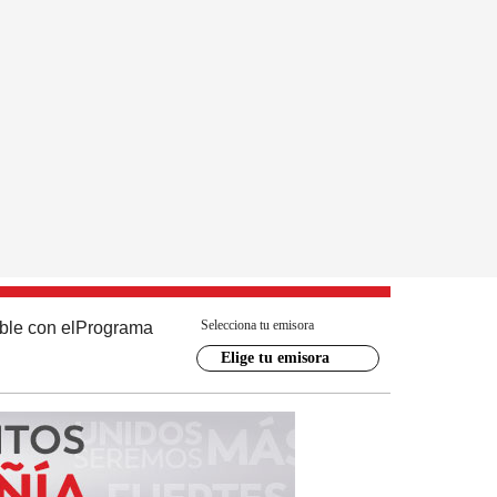
Selecciona tu emisora
ble con el
Programa
Elige tu emisora