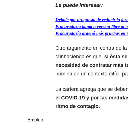
Le puede interesar:
Debate por propuesta de reducir la jor
Procuraduría llama a versión libre al
Procuraduría ordenó más pruebas en in
Otro argumento en contra de la 
Minhacienda es que,
si ésta s
necesidad de contratar más t
nómina en un contexto difícil p
La cartera agrega que se debe
el COVID-19 y por las medida
ritmo de contagio.
Empleo