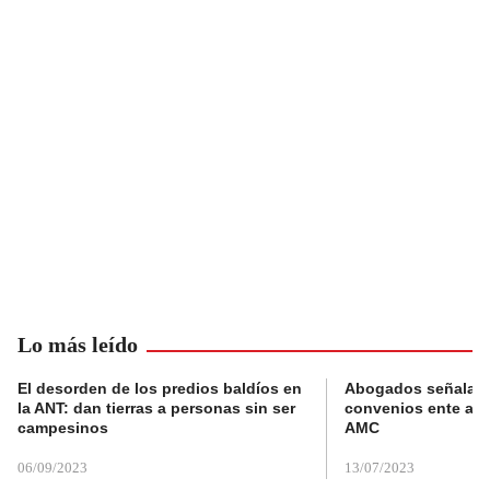
Lo más leído
El desorden de los predios baldíos en
Abogados señalan 
la ANT: dan tierras a personas sin ser
convenios ente alc
campesinos
AMC
06/09/2023
13/07/2023