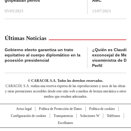
golpeaban perros
AMC
05/05/2025
13/07/2023
Últimas Noticias
Gobierno electo garantiza un trato
¿Quién es Claudia C
equitativo al cuerpo diplomático en la
exconcejal de Mede
posesión presidencial
viceministra de De
Perfil
© CARACOL S.A. Todos los derechos reservados.
CARACOL S.A. realiza una reserva expresa de las reproducciones y usos de las obras
y otras prestaciones accesibles desde este sitio web a medios de lectura mecánica u otros
medios que resulten adecuados.
Aviso legal
Política de Protección de Datos
Política de cookies
Configuración de cookies
Transparencia
Soluciones W
Teléfonos
Escríbanos