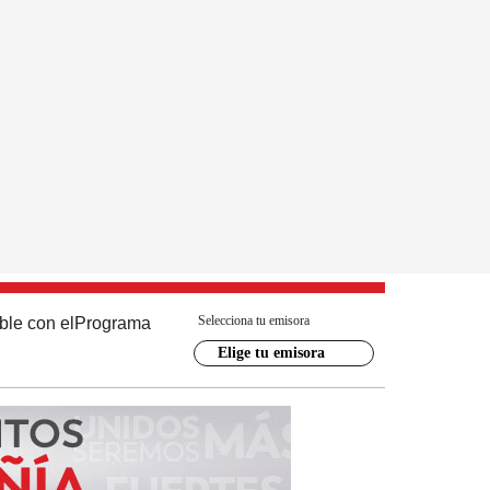
Selecciona tu emisora
ble con el
Programa
Elige tu emisora