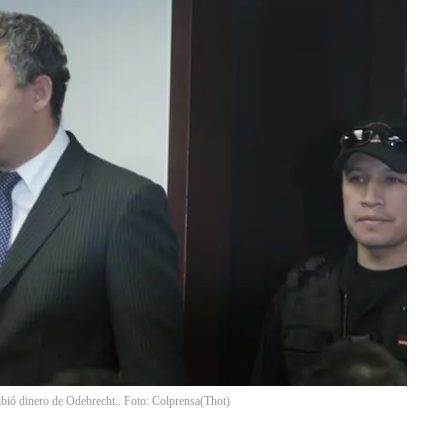
bió dinero de Odebrecht.. Foto: Colprensa
(
Thot
)