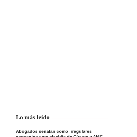
Lo más leído
Abogados señalan como irregulares
convenios ente alcaldía de Cúcuta y AMC