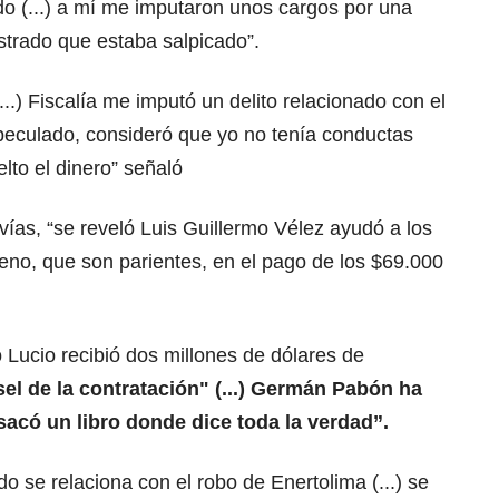
do (...) a mí me imputaron unos cargos por una
strado que estaba salpicado”.
...) Fiscalía me imputó un delito relacionado con el
eculado, consideró que yo no tenía conductas
lto el dinero” señaló
ías, “se reveló Luis Guillermo Vélez ayudó a los
eno, que son parientes, en el pago de los $69.000
Lucio recibió dos millones de dólares de
sel de la contratación" (...) Germán Pabón ha
sacó un libro donde dice toda la verdad”.
o se relaciona con el robo de Enertolima (...) se