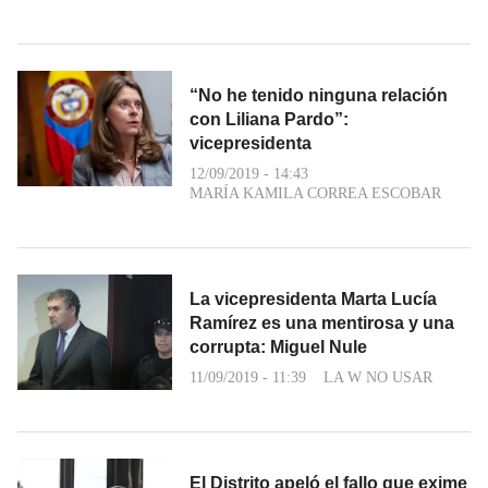
“No he tenido ninguna relación
con Liliana Pardo”:
vicepresidenta
12/09/2019 - 14:43
MARÍA KAMILA CORREA ESCOBAR
La vicepresidenta Marta Lucía
Ramírez es una mentirosa y una
corrupta: Miguel Nule
11/09/2019 - 11:39
LA W NO USAR
El Distrito apeló el fallo que exime