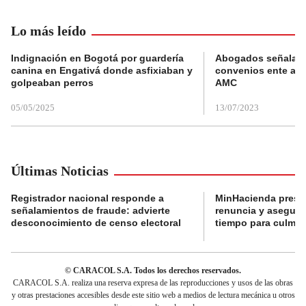
Lo más leído
Indignación en Bogotá por guardería
Abogados señalan 
canina en Engativá donde asfixiaban y
convenios ente alc
golpeaban perros
AMC
05/05/2025
13/07/2023
Últimas Noticias
Registrador nacional responde a
MinHacienda presen
señalamientos de fraude: advierte
renuncia y aseguró
desconocimiento de censo electoral
tiempo para culmina
© CARACOL S.A. Todos los derechos reservados.
CARACOL S.A. realiza una reserva expresa de las reproducciones y usos de las obras
y otras prestaciones accesibles desde este sitio web a medios de lectura mecánica u otros