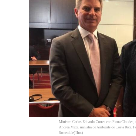
Ministro Carlos Eduardo Correa con Fiona Clouder, e
Andrea Meza, ministra de Ambiente de Costa Rica. Fo
Sostenible
(
Thot
)