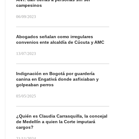
campesinos
06/09/2023
Abogados señalan como irregulares
convenios ente alcaldía de Cúcuta y AMC
13/07/2023
Indignación en Bogotá por guardería
canina en Engativá donde asfixiaban y
golpeaban perros
05/05/2025
¿Quién es Claudia Carrasquilla, la concejal
de Medellín a quien la Corte imputará
cargos?
21/11/2024