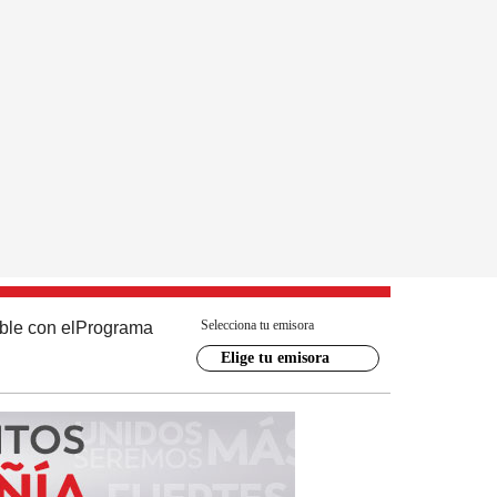
Selecciona tu emisora
ble con el
Programa
Elige tu emisora