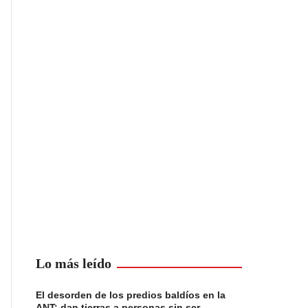
Lo más leído
El desorden de los predios baldíos en la
ANT: dan tierras a personas sin ser