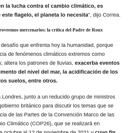
en la lucha contra el cambio climático, es
 este flagelo, el planeta lo necesita
”, dijo Correa.
oveemos mercenarios: la crítica del Padre de Roux
r desafío que enfrenta hoy la humanidad, porque
encia de fenómenos climáticos extremos como
 altera los patrones de lluvias,
exacerba eventos
ento del nivel del mar, la acidificación de los
os suelos, entre otros.
a Londres, junto a un reducido grupo de ministros
obierno británico para discutir los temas que se
cia de las Partes de la Convención Marco de las
o Climático (COP26), que se realizará en
e octubre al 12 de noviembre de 2021 y
cuyo fin