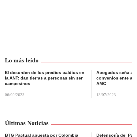
Lo más leído
El desorden de los predios baldíos en
Abogados señalan 
la ANT: dan tierras a personas sin ser
convenios ente alc
campesinos
AMC
06/09/2023
13/07/2023
Últimas Noticias
BTG Pactual apuesta por Colombia
Defensoría del Pue