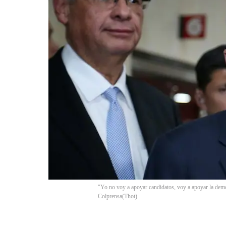
"Yo no voy a apoyar candidatos, voy a apoyar la demo
Colprensa
(
Thot
)