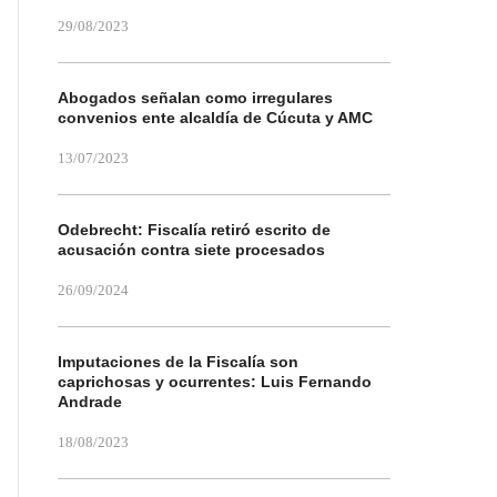
29/08/2023
Abogados señalan como irregulares
convenios ente alcaldía de Cúcuta y AMC
13/07/2023
Odebrecht: Fiscalía retiró escrito de
acusación contra siete procesados
26/09/2024
Imputaciones de la Fiscalía son
caprichosas y ocurrentes: Luis Fernando
Andrade
18/08/2023