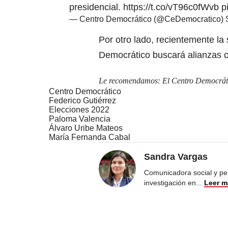
presidencial.
https://t.co/vT96c0fWvb
p
— Centro Democrático (@CeDemocratico)
Por otro lado, recientemente l
Democrático buscará alianzas c
Le recomendamos:
El Centro Democráti
Centro Democrático
Federico Gutiérrez
Elecciones 2022
Paloma Valencia
Álvaro Uribe Mateos
María Fernanda Cabal
Sandra Vargas
Comunicadora social y per
investigación en
...
Leer m