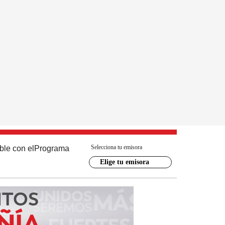
Selecciona tu emisora
ble con el
Programa
Elige tu emisora