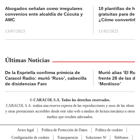
Abogados señalan como irregulares
10 plantillas de hoj
convenios ente alcaldía de Cúcuta y
gratuitas para des
AMC
¿Cómo convertirla
13/07/2023
11/02/2025
Últimas Noticias
De la Espriella confirma primicia de
Murió alias ‘El Ruso
Caracol Radio: murió ‘Ruso’, cabecilla
frente 28 de las di
de disidencias Farc
‘Mordisco’
© CARACOL S.A. Todos los derechos reservados.
CARACOL S.A. realiza una reserva expresa de las reproducciones y usos de las obras
y otras prestaciones accesibles desde este sitio web a medios de lectura mecánica u otros
medios que resulten adecuados.
Aviso legal
Política de Protección de Datos
Política de cookies
Configuración de cookies
Transparencia
Soluciones W
Teléfonos