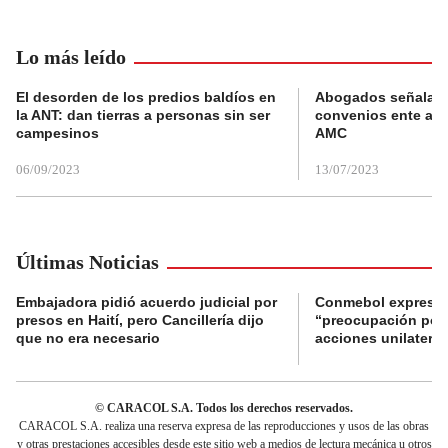
Lo más leído
El desorden de los predios baldíos en
Abogados señalan 
la ANT: dan tierras a personas sin ser
convenios ente alc
campesinos
AMC
06/09/2023
13/07/2023
Últimas Noticias
Embajadora pidió acuerdo judicial por
Conmebol expresó
presos en Haití, pero Cancillería dijo
“preocupación por 
que no era necesario
acciones unilateral
© CARACOL S.A. Todos los derechos reservados.
CARACOL S.A. realiza una reserva expresa de las reproducciones y usos de las obras
y otras prestaciones accesibles desde este sitio web a medios de lectura mecánica u otros