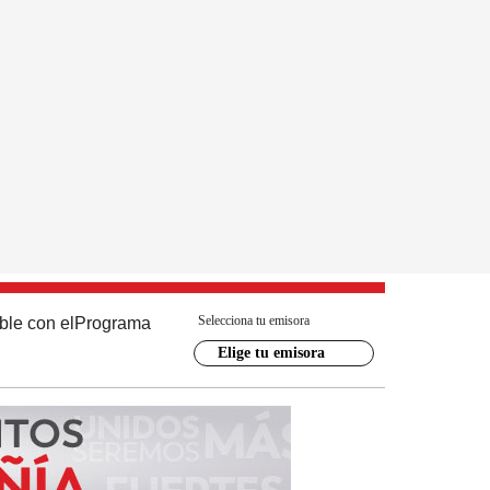
Selecciona tu emisora
ble con el
Programa
Elige tu emisora