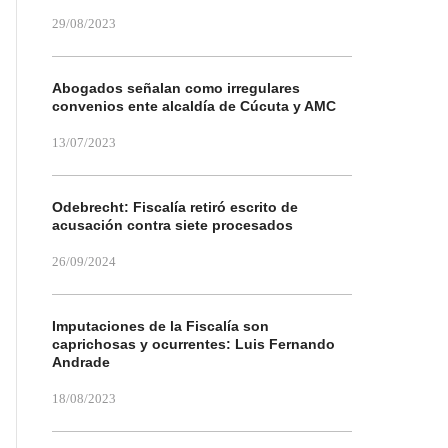
29/08/2023
Abogados señalan como irregulares
convenios ente alcaldía de Cúcuta y AMC
13/07/2023
Odebrecht: Fiscalía retiró escrito de
acusación contra siete procesados
26/09/2024
Imputaciones de la Fiscalía son
caprichosas y ocurrentes: Luis Fernando
Andrade
18/08/2023