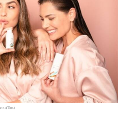
rensa
(
Thot
)