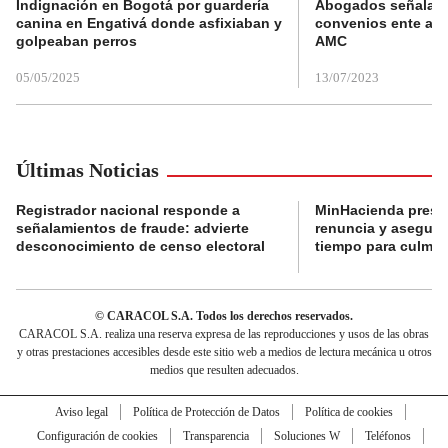
Indignación en Bogotá por guardería
Abogados señalan 
canina en Engativá donde asfixiaban y
convenios ente alc
golpeaban perros
AMC
05/05/2025
13/07/2023
Últimas Noticias
Registrador nacional responde a
MinHacienda presen
señalamientos de fraude: advierte
renuncia y aseguró
desconocimiento de censo electoral
tiempo para culmina
© CARACOL S.A. Todos los derechos reservados.
CARACOL S.A. realiza una reserva expresa de las reproducciones y usos de las obras
y otras prestaciones accesibles desde este sitio web a medios de lectura mecánica u otros
medios que resulten adecuados.
Aviso legal
Política de Protección de Datos
Política de cookies
Configuración de cookies
Transparencia
Soluciones W
Teléfonos