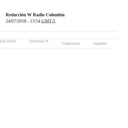
Redacción W Radio Colombia
24/07/2018 - 13:54
GMT-5
icky Dávila
Entrevistas W
Competencia
Argentina
Colo