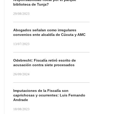
biblioteca de Tunja?
29/08/2023
Abogados señalan como irregulares
convenios ente alcaldía de Cúcuta y AMC
mbia
13/07/2023
Odebrecht: Fiscalía retiró escrito de
acusación contra siete procesados
26/09/2024
Imputaciones de la Fiscalía son
caprichosas y ocurrentes: Luis Fernando
Andrade
18/08/2023