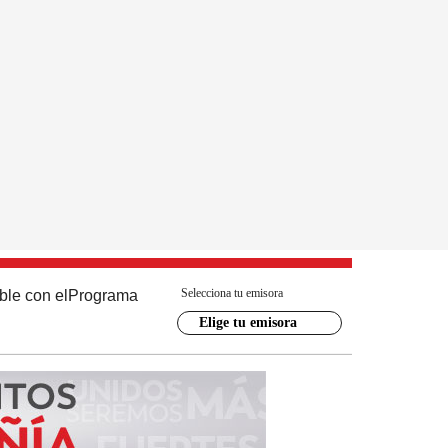
Selecciona tu emisora
ble con el
Programa
Elige tu emisora