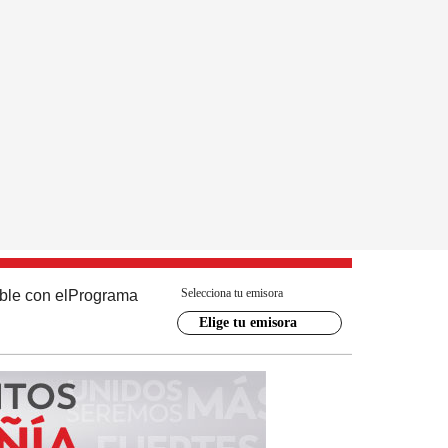
Selecciona tu emisora
ble con el
Programa
Elige tu emisora