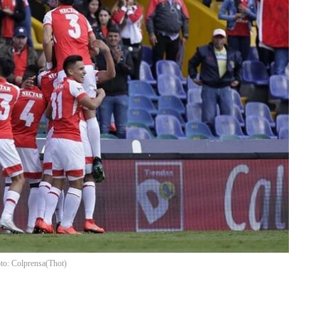
oto: Colprensa
(
Thot
)