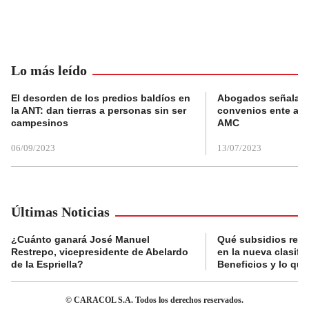
Lo más leído
El desorden de los predios baldíos en
Abogados señalan 
la ANT: dan tierras a personas sin ser
convenios ente alc
campesinos
AMC
06/09/2023
13/07/2023
Últimas Noticias
¿Cuánto ganará José Manuel
Qué subsidios reci
Restrepo, vicepresidente de Abelardo
en la nueva clasifi
de la Espriella?
Beneficios y lo qu
© CARACOL S.A. Todos los derechos reservados.