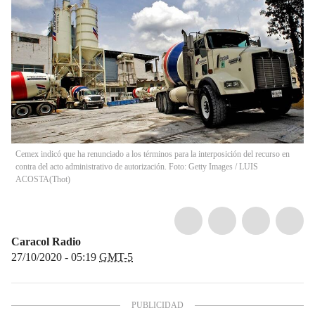
Cemex indicó que ha renunciado a los términos para la interposición del recurso en
contra del acto administrativo de autorización. Foto: Getty Images / LUIS
ACOSTA
(
Thot
)
Caracol Radio
27/10/2020 - 05:19
GMT-5