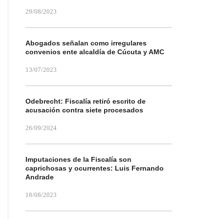
29/08/2023
Abogados señalan como irregulares
convenios ente alcaldía de Cúcuta y AMC
13/07/2023
Odebrecht: Fiscalía retiró escrito de
acusación contra siete procesados
26/09/2024
Imputaciones de la Fiscalía son
caprichosas y ocurrentes: Luis Fernando
Andrade
18/08/2023