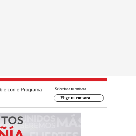
Selecciona tu emisora
ble con el
Programa
Elige tu emisora