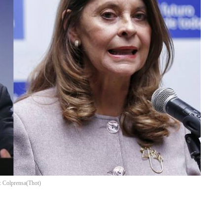
: Colprensa
(
Thot
)