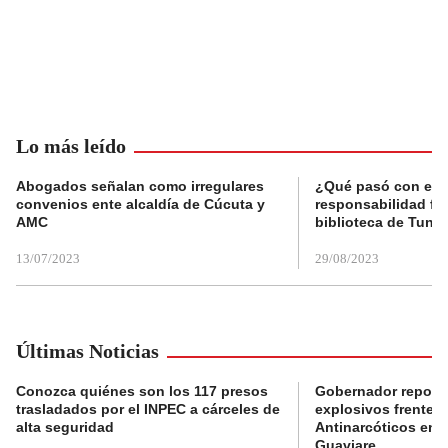
Lo más leído
Abogados señalan como irregulares
¿Qué pasó con el 
convenios ente alcaldía de Cúcuta y
responsabilidad fis
AMC
biblioteca de Tunja
13/07/2023
29/08/2023
Últimas Noticias
Conozca quiénes son los 117 presos
Gobernador reporta
trasladados por el INPEC a cárceles de
explosivos frente 
alta seguridad
Antinarcóticos en 
Guaviare