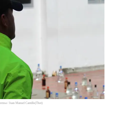
prensa / Juan Manuel Cantillo
(
Thot
)