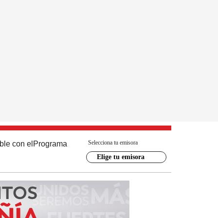
Selecciona tu emisora
ble con el
Programa
Elige tu emisora