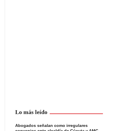
Lo más leído
Abogados señalan como irregulares
convenios ente alcaldía de Cúcuta y AMC