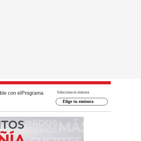
Selecciona tu emisora
ble con el
Programa
Elige tu emisora