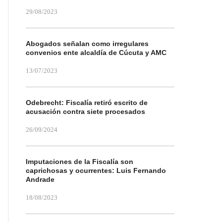
29/08/2023
Abogados señalan como irregulares
convenios ente alcaldía de Cúcuta y AMC
13/07/2023
Odebrecht: Fiscalía retiró escrito de
acusación contra siete procesados
26/09/2024
Imputaciones de la Fiscalía son
caprichosas y ocurrentes: Luis Fernando
Andrade
18/08/2023