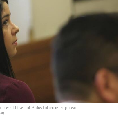
la muerte del joven Luis Andrés Colmenares, su proceso
ot
)