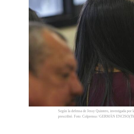
Según la defensa de Jessy Quintero, investigada por 
prescribió. Foto: Colprensa / GERMÁN ENCISO
(
Th