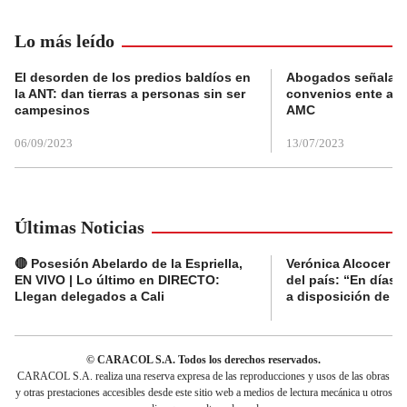
Lo más leído
El desorden de los predios baldíos en
Abogados señalan 
la ANT: dan tierras a personas sin ser
convenios ente alc
campesinos
AMC
06/09/2023
13/07/2023
Últimas Noticias
🔴 Posesión Abelardo de la Espriella,
Verónica Alcocer a
EN VIVO | Lo último en DIRECTO:
del país: “En días 
Llegan delegados a Cali
a disposición de la 
© CARACOL S.A. Todos los derechos reservados.
CARACOL S.A. realiza una reserva expresa de las reproducciones y usos de las obras
y otras prestaciones accesibles desde este sitio web a medios de lectura mecánica u otros