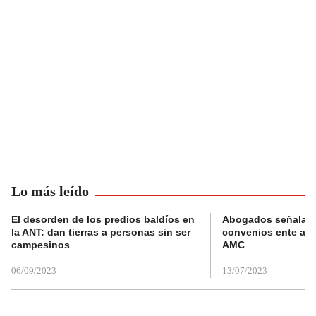
Lo más leído
El desorden de los predios baldíos en
Abogados señalan 
la ANT: dan tierras a personas sin ser
convenios ente alc
campesinos
AMC
06/09/2023
13/07/2023