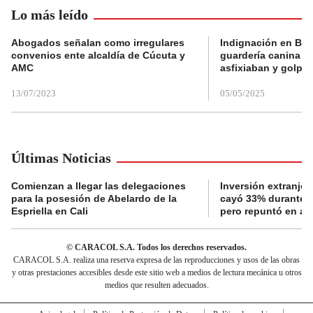
Lo más leído
Abogados señalan como irregulares
Indignación en Bog
convenios ente alcaldía de Cúcuta y
guardería canina e
AMC
asfixiaban y golpe
13/07/2023
05/05/2025
Últimas Noticias
Comienzan a llegar las delegaciones
Inversión extranje
para la posesión de Abelardo de la
cayó 33% durante g
Espriella en Cali
pero repuntó en ar
© CARACOL S.A. Todos los derechos reservados.
CARACOL S.A. realiza una reserva expresa de las reproducciones y usos de las obras
y otras prestaciones accesibles desde este sitio web a medios de lectura mecánica u otros
medios que resulten adecuados.