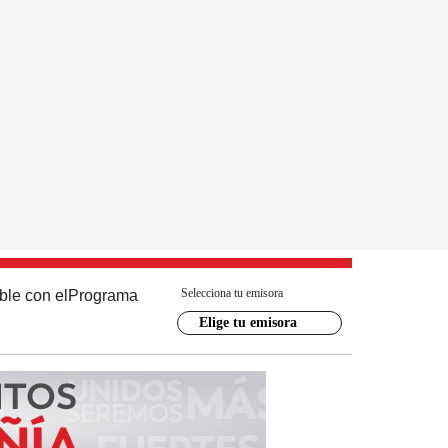
Selecciona tu emisora
ble con el
Programa
Elige tu emisora