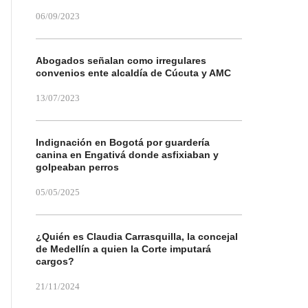
06/09/2023
Abogados señalan como irregulares
convenios ente alcaldía de Cúcuta y AMC
13/07/2023
Indignación en Bogotá por guardería
canina en Engativá donde asfixiaban y
golpeaban perros
05/05/2025
¿Quién es Claudia Carrasquilla, la concejal
de Medellín a quien la Corte imputará
cargos?
21/11/2024