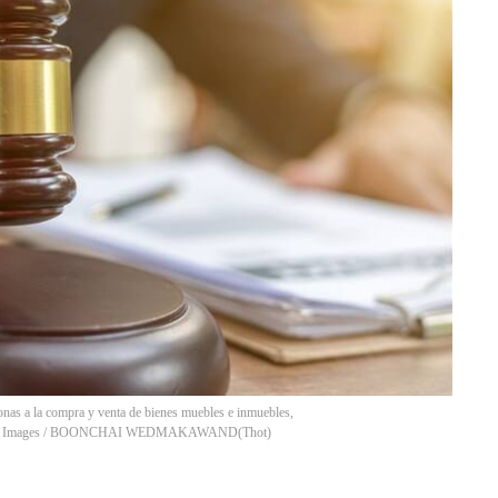
onas a la compra y venta de bienes muebles e inmuebles,
to: Getty Images / BOONCHAI WEDMAKAWAND
(
Thot
)