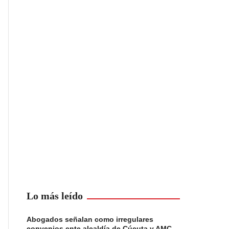
Lo más leído
Abogados señalan como irregulares
convenios ente alcaldía de Cúcuta y AMC