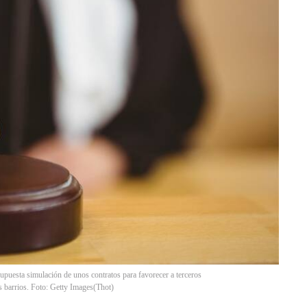
supuesta simulación de unos contratos para favorecer a terceros
es barrios. Foto: Getty Images
(
Thot
)