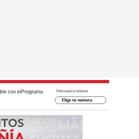
Selecciona tu emisora
ble con el
Programa
Elige tu emisora