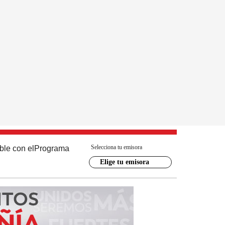
Selecciona tu emisora
ble con el
Programa
Elige tu emisora