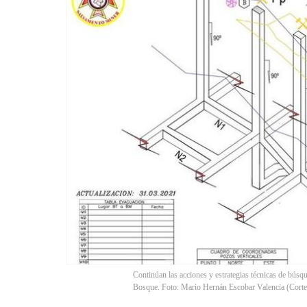
Continúan las acciones y estrategias técnicas de búsq
Bosque. Foto: Mario Hernán Escobar Valencia (Corte