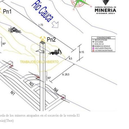
ueda de los mineros atrapados en el socavón de la vereda El
sía)
(
Thot
)