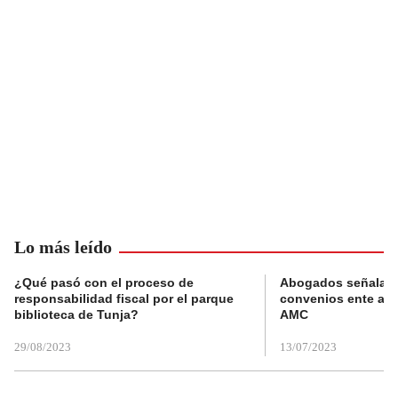
Lo más leído
¿Qué pasó con el proceso de
Abogados señalan 
responsabilidad fiscal por el parque
convenios ente alc
biblioteca de Tunja?
AMC
29/08/2023
13/07/2023