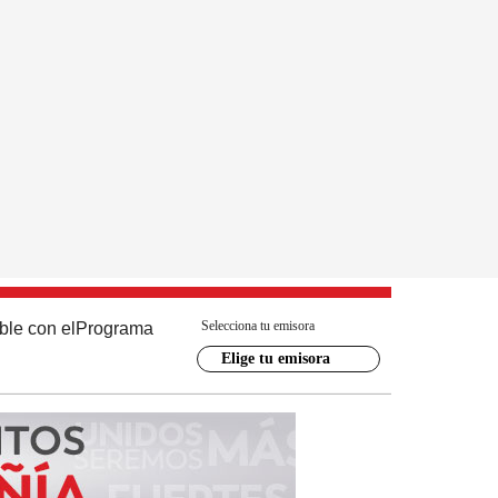
Selecciona tu emisora
ble con el
Programa
Elige tu emisora