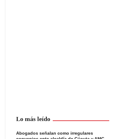
Lo más leído
Abogados señalan como irregulares
convenios ente alcaldía de Cúcuta y AMC