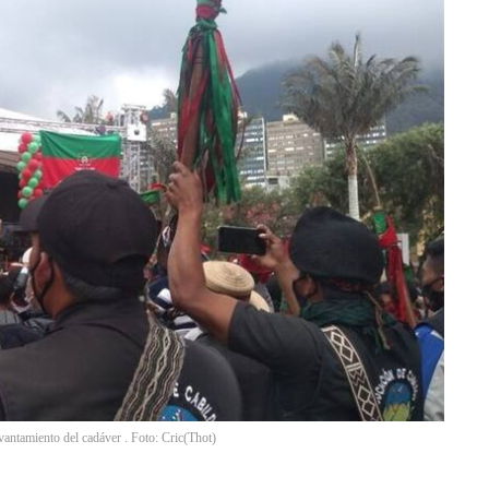
vantamiento del cadáver . Foto: Cric
(
Thot
)