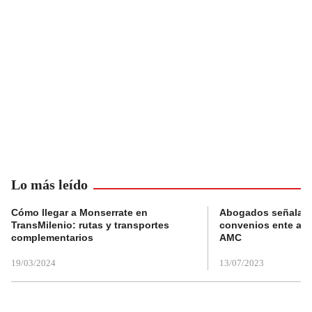
Lo más leído
Cómo llegar a Monserrate en
Abogados señalan 
TransMilenio: rutas y transportes
convenios ente alc
complementarios
AMC
19/03/2024
13/07/2023