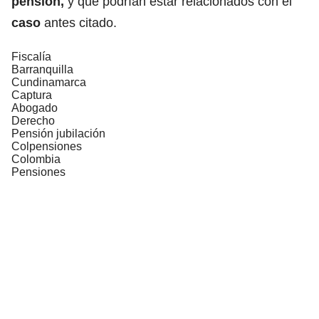
pensión,
y que podrían estar relacionados con el
caso
antes citado.
Fiscalía
Barranquilla
Cundinamarca
Captura
Abogado
Derecho
Pensión jubilación
Colpensiones
Colombia
Pensiones