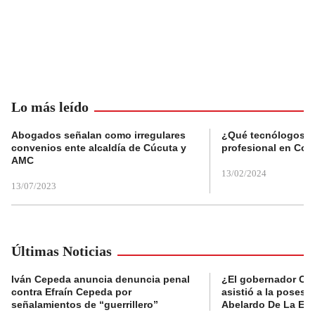
Lo más leído
Abogados señalan como irregulares
¿Qué tecnólogos re
convenios ente alcaldía de Cúcuta y
profesional en Col
AMC
13/02/2024
13/07/2023
Últimas Noticias
Iván Cepeda anuncia denuncia penal
¿El gobernador Ca
contra Efraín Cepeda por
asistió a la posesi
señalamientos de “guerrillero”
Abelardo De La Esp