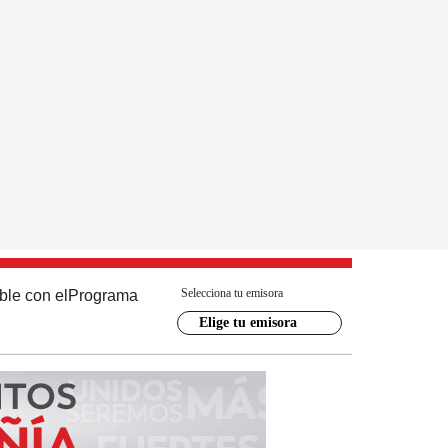
Selecciona tu emisora
ble con el
Programa
Elige tu emisora